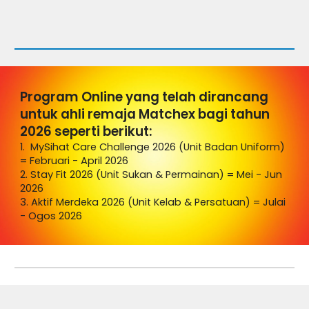
Program Online yang telah dirancang
untuk ahli remaja Matchex bagi tahun
2026 seperti berikut:
1. MySihat Care Challenge 2026 (Unit
Badan Uniform)
=
Februari - April 2026
2. Stay Fit
202
6
(Unit Sukan
&
Permainan)
=
Mei - Jun
2026
3.
Aktif Merdeka 2026 (Unit Kelab & Persatuan) = Julai
- Ogos 2026